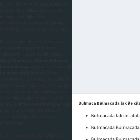
mantık, dikkat ve hafıza gibi zihinsel
yeteneklerini kullanarak çözdükleri
bulunması istenilen şeyi
düşündürerek, aratarak buldurmayı
amaçlayan bir sözcük bulma oyunudur,
En çok Sabah, Hürriyet, Habertürk,
Posta, Milliyet gazetesi tercih
edilmektedir, gazete bulmacaları
Çengel bulmaca
,
Kelime Bulmaca
,
Kare bulmaca
, sorularının cevaplarını
bulmaca sözlüğü
sitemizden
öğrenebilirsiniz, takıldığınız sorularda
sizlere yardımcı olacaktır, bu sayede
diğer kelimeleride kolaylıkla çözebilir
ve kendinizi geliştirebilirsiniz, tüm
Bulmaca Bulmacada lak ile cil
güncel
bulmaca cevapları
sitemizde
mevcuttur, yaklaşık 300.000 adet
Bulmacada lak ile cila
sorunun cevaplarını sitemizde
bulabilirsiniz.
Bulmacada Bulmacada la
Ayrıca sitemizde kelime anlamı, eş
Bulmacada Bulmacada l