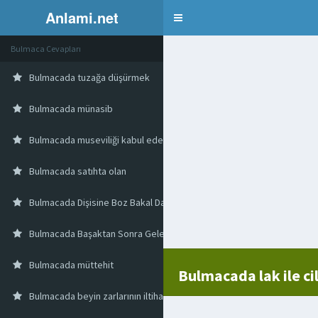
Anlami.net
Bulmaca
Bulmaca Cevapları
Bulmacada tuzağa düşürmek
Bulmacada münasib
Bulmacada museviliği kabul eden ılk türk topluluğu
Bulmacada satıhta olan
Bulmacada Dişisine Boz Bakal Da Denen Sarı Gagalı Bir Kuş
Bulmacada Başaktan Sonra Gelen Burç
Bulmacada müttehit
Bulmacada lak ile ci
Bulmacada beyin zarlarının iltihabı