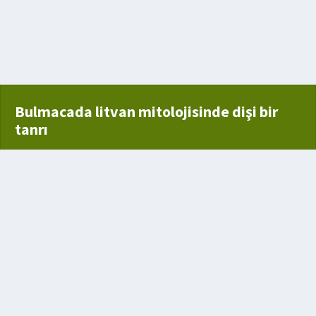
bulunması
lde edilen döl yavru
Bulmacada litvan mitolojisinde dişi bir
tanrı