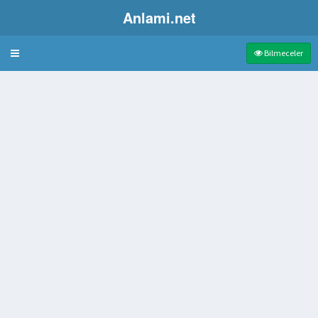
Anlami.net
Bulmaca
Bilmeceler
gücünün olmaması
ğı