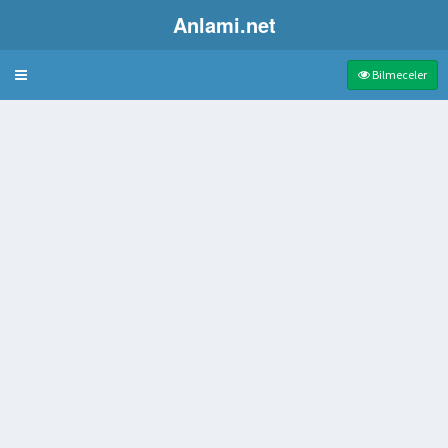
Anlami.net
Bulmaca
Bilmeceler
kke biçiminde başlık