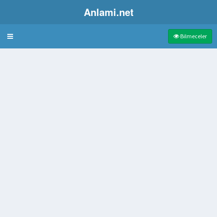
Anlami.net
Bulmaca
Bilmeceler
i dokuların ölmesi
a