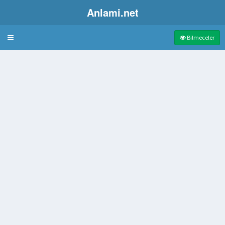
Anlami.net
Bulmaca
Bilmeceler
çmek
e birleşik makam
ilim
lan yanlışlık