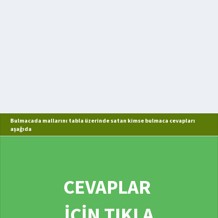
Bulmacada mallarını tabla üzerinde satan kimse bulmaca cevapları
aşağıda
CEVAPLAR
İÇİN TIKLA