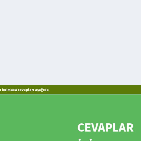
ı bulmaca cevapları aşağıda
CEVAPLAR