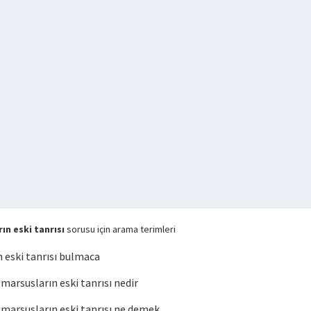
n eski tanrısı
sorusu için arama terimleri
 eski tanrısı bulmaca
rsusların eski tanrısı nedir
arsusların eski tanrısı ne demek