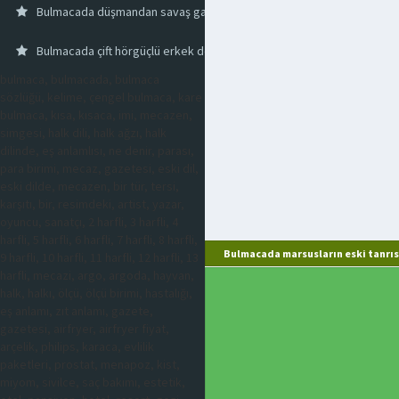
Bulmacada düşmandan savaş ganimeti alan
Bulmacada çift hörgüçlü erkek deve
bulmaca, bulmacada, bulmaca
sözlüğü, kelime, çengel bulmaca, kare
bulmaca, kısa, kısaca, imi, mecazen,
simgesi, halk dili, halk ağzı, halk
dilinde, eş anlamlısı, ne denir, parası,
para birimi, mecaz, gazetesi, eski dil,
eski dilde, mecazen, bir tür, tersi,
karşıtı, bir, resimdeki, artist, yazar,
oyuncu, sanatçı, 2 harfli, 3 harfli, 4
harfli, 5 harfli, 6 harfli, 7 harfli, 8 harfli,
Bulmacada marsusların eski tanrıs
9 harfli, 10 harfli, 11 harfli, 12 harfli, 13
harfli, mecazi, argo, argoda, hayvan,
halk, halkı, ölçü, ölçü birimi, hastalığı,
eş anlamı, zıt anlamı, gazete,
gazetesi, airfryer, airfryer fiyat,
arçelik, philips, karaca, evlilik
paketleri, prostat, menapoz, kist,
miyom, sivilce, saç bakımı, estetik,