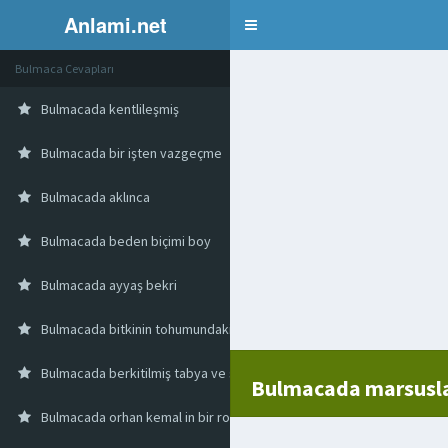
Anlami.net
Bulmaca
Bulmaca Cevapları
Bulmacada kentlileşmiş
Bulmacada bir işten vazgeçme
Bulmacada aklınca
Bulmacada beden biçimi boy
Bulmacada ayyaş bekri
Bulmacada bitkinin tohumundaki madde
Bulmacada berkitilmiş tabya ve sığınak
Bulmacada marsuslar
Bulmacada orhan kemal in bir romanı