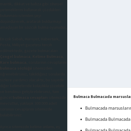
mantık, dikkat ve hafıza gibi zihinsel
yeteneklerini kullanarak çözdükleri
bulunması istenilen şeyi
düşündürerek, aratarak buldurmayı
amaçlayan bir sözcük bulma oyunudur,
En çok Sabah, Hürriyet, Habertürk,
Posta, Milliyet gazetesi tercih
edilmektedir, gazete bulmacaları
Çengel bulmaca
,
Kelime Bulmaca
,
Kare bulmaca
, sorularının cevaplarını
bulmaca sözlüğü
sitemizden
öğrenebilirsiniz, takıldığınız sorularda
sizlere yardımcı olacaktır, bu sayede
diğer kelimeleride kolaylıkla çözebilir
ve kendinizi geliştirebilirsiniz, tüm
Bulmaca Bulmacada marsusları
güncel
bulmaca cevapları
sitemizde
mevcuttur, yaklaşık 300.000 adet
Bulmacada marsusların
sorunun cevaplarını sitemizde
bulabilirsiniz.
Bulmacada Bulmacada ma
Ayrıca sitemizde kelime anlamı, eş
Bulmacada Bulmacada m