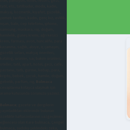
otel, pansiyon, hotel, resort, gezi,
tatil, ets, tatilbudur, moda, kadın,
makyaj, kozmetik, kıyafet, güzellik,
yemek tarifleri, kadın, genç kız, evlilik,
nişan, balo, cep telefonu, iphone,
samsung, maskara, ruj, doğum,
hamilelik, güneş kremi, ağrı kesici
krem, farmasi, avon, huncalife, para
kazanma, sağlık, abiye, iç çamaşırı,
güzellik sırları, makyaj önerileri,
katalog, ürünler, saç bakım ürünleri,
oteller, tatil, apart, hotel, gezi, cafe,
pastane, tatlı, gurme, kebap, para,
kripto, bebek, çocuk, hamile, doğum,
gebelik, parfüm, ruj,
Bulmaca
cevaplarına kolayca ulaşmak için
arama kutusunda sorunuzu yazınız.
Bulmaca
; gazete ve dergilerin
yayınladıkları eklerinde bulunan
özellikle haftasonlarının vazgeçilmez
eğlencesi olan Kare bulmaca, Çengel
bulmaca, sudoku şeklindeki zeka,