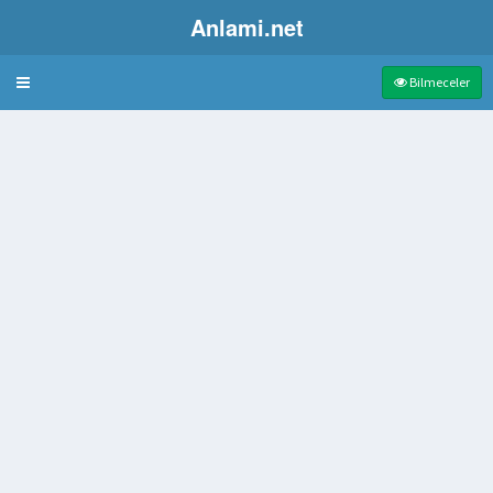
Anlami.net
Bulmaca
Bilmeceler
kambur cüce
ılan bir unvan
nin pervanesi