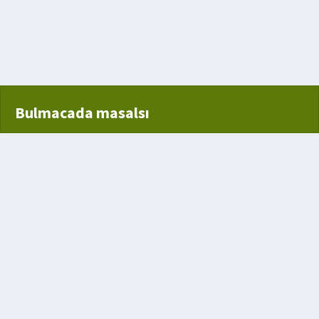
şayan bir memeli hayvan
Bulmacada masalsı