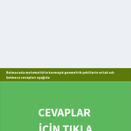
Bulmacada matematikte karmaşık geometrik şekillerin ortak adı
bulmaca cevapları aşağıda
CEVAPLAR
İÇİN TIKLA