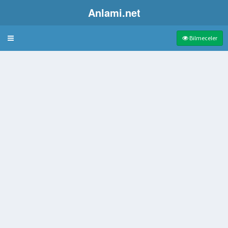
Anlami.net
Bulmaca
Bilmeceler
uklanma
eri
attat
k Da Bilinen Doğa Olayı
 Ülke