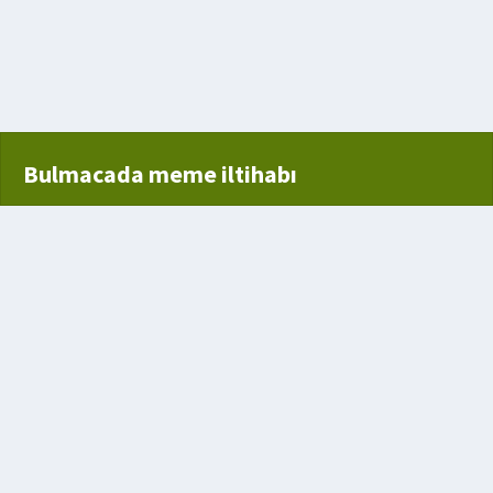
ildirilen dilek
Bulmacada meme iltihabı