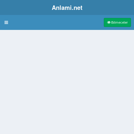
Anlami.net
Bulmaca
Bilmeceler
nrısı
n bölge