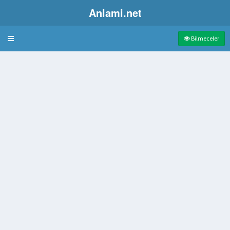
Anlami.net
Bulmaca
Bilmeceler
l verilmiş olan kadın sevgili
ısı
eleyen bilim dalı
işi