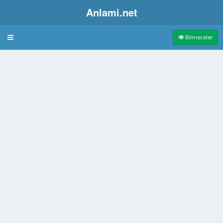
Anlami.net
Bulmaca
Bilmeceler
te olmayan
ses veren araç
se