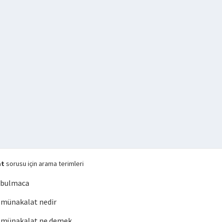
at
sorusu için arama terimleri
 bulmaca
münakalat nedir
 münakalat ne demek