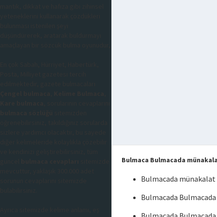
mantık, dikkat ve hafıza gibi zihinsel
yeteneklerini kullanarak çözdükleri
bulunması istenilen şeyi
düşündürerek, aratarak buldurmayı
amaçlayan bir sözcük bulma oyunudur,
En çok Sabah, Hürriyet, Habertürk,
Posta, Milliyet gazetesi tercih
edilmektedir, gazete bulmacaları
Çengel bulmaca
,
Kelime Bulmaca
,
Kare bulmaca
, sorularının cevaplarını
bulmaca sözlüğü
sitemizden
öğrenebilirsiniz, takıldığınız sorularda
sizlere yardımcı olacaktır, bu sayede
diğer kelimeleride kolaylıkla çözebilir
ve kendinizi geliştirebilirsiniz, tüm
Bulmaca Bulmacada münakal
güncel
bulmaca cevapları
sitemizde
mevcuttur, yaklaşık 300.000 adet
Bulmacada münakalat
sorunun cevaplarını sitemizde
bulabilirsiniz.
Bulmacada Bulmacada 
Ayrıca sitemizde kelime anlamı, eş
Bulmacada Bulmacada