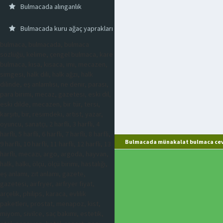
Bulmacada alınganlık
Bulmacada kuru ağaç yaprakları
bulmaca, bulmacada, bulmaca
sözlüğü, kelime, çengel bulmaca, kare
bulmaca, kısa, kısaca, imi, mecazen,
simgesi, halk dili, halk ağzı, halk
dilinde, eş anlamlısı, ne denir, parası,
para birimi, mecaz, gazetesi, eski dil,
eski dilde, mecazen, bir tür, tersi,
karşıtı, bir, resimdeki, artist, yazar,
oyuncu, sanatçı, 2 harfli, 3 harfli, 4
harfli, 5 harfli, 6 harfli, 7 harfli, 8 harfli,
Bulmacada münakalat bulmaca cev
9 harfli, 10 harfli, 11 harfli, 12 harfli, 13
harfli, mecazi, argo, argoda, hayvan,
halk, halkı, ölçü, ölçü birimi, hastalığı,
eş anlamı, zıt anlamı, gazete,
gazetesi, airfryer, airfryer fiyat,
arçelik, philips, karaca, evlilik
paketleri, prostat, menapoz, kist,
miyom, sivilce, saç bakımı, estetik,