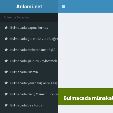
Anlami.net
Bulmaca
Bulmaca Cevapları
Bulmacada yapma kumaş
Bulmacada gereksiz yere bağırma
Bulmacada mehterhane köşkü
Bulmacada şuurunu kaybetmek kendinden geçmek
Bulmacada islamın
Bulmacada yeni bakış açısı geliştirme
Bulmacada Genç Osman Türküsünde De Geçen Kuşak Türü
Bulmacada münakal
Bulmacada bez torba