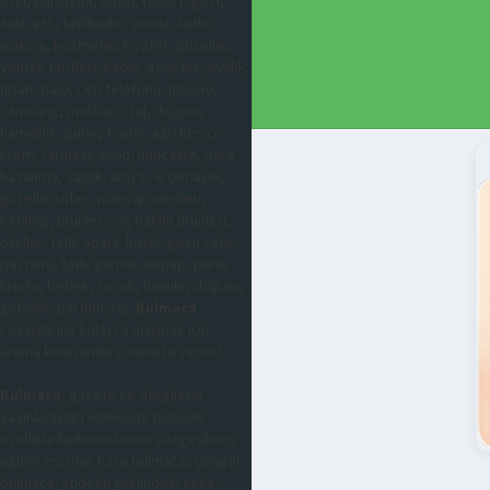
otel, pansiyon, hotel, resort, gezi,
tatil, ets, tatilbudur, moda, kadın,
makyaj, kozmetik, kıyafet, güzellik,
yemek tarifleri, kadın, genç kız, evlilik,
nişan, balo, cep telefonu, iphone,
samsung, maskara, ruj, doğum,
hamilelik, güneş kremi, ağrı kesici
krem, farmasi, avon, huncalife, para
kazanma, sağlık, abiye, iç çamaşırı,
güzellik sırları, makyaj önerileri,
katalog, ürünler, saç bakım ürünleri,
oteller, tatil, apart, hotel, gezi, cafe,
pastane, tatlı, gurme, kebap, para,
kripto, bebek, çocuk, hamile, doğum,
gebelik, parfüm, ruj,
Bulmaca
cevaplarına kolayca ulaşmak için
arama kutusunda sorunuzu yazınız.
Bulmaca
; gazete ve dergilerin
yayınladıkları eklerinde bulunan
özellikle haftasonlarının vazgeçilmez
eğlencesi olan Kare bulmaca, Çengel
bulmaca, sudoku şeklindeki zeka,