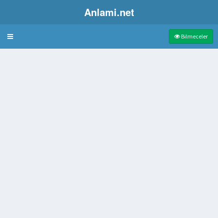
Anlami.net
Bulmaca
Bilmeceler
an papağan
 bir tür hırka
si
neği
mesi