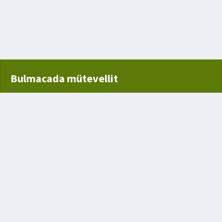
e
şüp ezilmesi
Bulmacada mütevellit