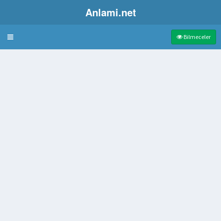
Anlami.net
Bulmaca
Bilmeceler
 doğu dili
çı
a