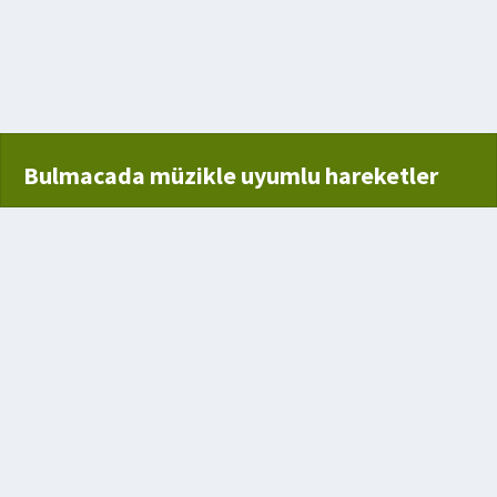
m Bombasının Atıldığı Kent
Bulmacada müzikle uyumlu hareketler