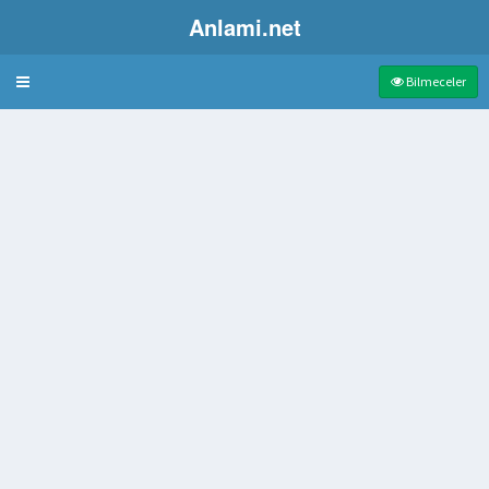
Anlami.net
Bulmaca
Bilmeceler
sanatı
 boksöre yaslanma