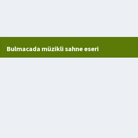
ük Doğal Gölü
Bulmacada müzikli sahne eseri