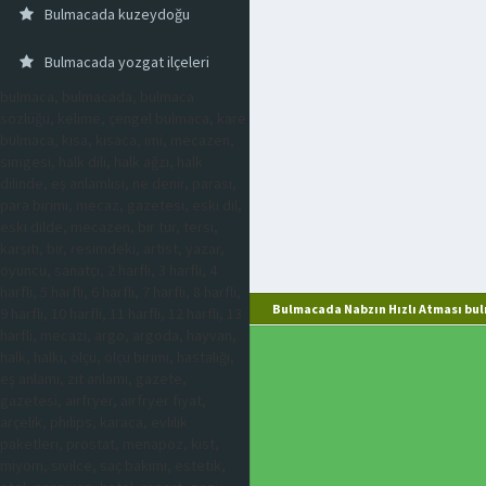
Bulmacada kuzeydoğu
Bulmacada yozgat ilçeleri
bulmaca, bulmacada, bulmaca
sözlüğü, kelime, çengel bulmaca, kare
bulmaca, kısa, kısaca, imi, mecazen,
simgesi, halk dili, halk ağzı, halk
dilinde, eş anlamlısı, ne denir, parası,
para birimi, mecaz, gazetesi, eski dil,
eski dilde, mecazen, bir tür, tersi,
karşıtı, bir, resimdeki, artist, yazar,
oyuncu, sanatçı, 2 harfli, 3 harfli, 4
harfli, 5 harfli, 6 harfli, 7 harfli, 8 harfli,
Bulmacada Nabzın Hızlı Atması bul
9 harfli, 10 harfli, 11 harfli, 12 harfli, 13
harfli, mecazi, argo, argoda, hayvan,
halk, halkı, ölçü, ölçü birimi, hastalığı,
eş anlamı, zıt anlamı, gazete,
gazetesi, airfryer, airfryer fiyat,
arçelik, philips, karaca, evlilik
paketleri, prostat, menapoz, kist,
miyom, sivilce, saç bakımı, estetik,