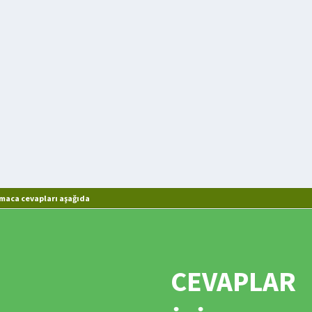
maca cevapları aşağıda
CEVAPLAR