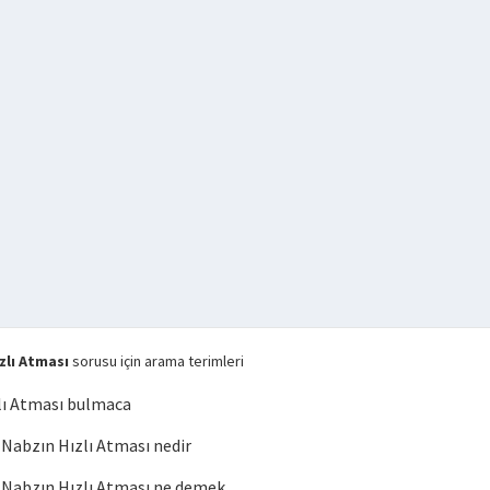
lı Atması
sorusu için arama terimleri
lı Atması bulmaca
abzın Hızlı Atması nedir
Nabzın Hızlı Atması ne demek