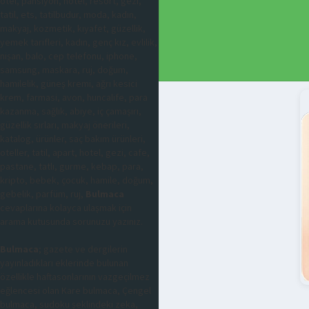
otel, pansiyon, hotel, resort, gezi,
tatil, ets, tatilbudur, moda, kadın,
makyaj, kozmetik, kıyafet, güzellik,
yemek tarifleri, kadın, genç kız, evlilik,
nişan, balo, cep telefonu, iphone,
samsung, maskara, ruj, doğum,
hamilelik, güneş kremi, ağrı kesici
krem, farmasi, avon, huncalife, para
kazanma, sağlık, abiye, iç çamaşırı,
güzellik sırları, makyaj önerileri,
katalog, ürünler, saç bakım ürünleri,
oteller, tatil, apart, hotel, gezi, cafe,
pastane, tatlı, gurme, kebap, para,
kripto, bebek, çocuk, hamile, doğum,
gebelik, parfüm, ruj,
Bulmaca
cevaplarına kolayca ulaşmak için
arama kutusunda sorunuzu yazınız.
Bulmaca
; gazete ve dergilerin
yayınladıkları eklerinde bulunan
özellikle haftasonlarının vazgeçilmez
eğlencesi olan Kare bulmaca, Çengel
bulmaca, sudoku şeklindeki zeka,