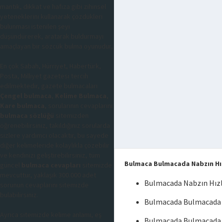
mantık, dikkat ve hafıza gibi zihinsel
yeteneklerini kullanarak çözdükleri
bulunması istenilen şeyi
düşündürerek, aratarak buldurmayı
amaçlayan bir sözcük bulma oyunudur,
En çok Sabah, Hürriyet, Habertürk,
Posta, Milliyet gazetesi tercih
edilmektedir, gazete bulmacaları
Çengel bulmaca
,
Kelime Bulmaca
,
Kare bulmaca
, sorularının cevaplarını
bulmaca sözlüğü
sitemizden
öğrenebilirsiniz, takıldığınız sorularda
sizlere yardımcı olacaktır, bu sayede
diğer kelimeleride kolaylıkla çözebilir
ve kendinizi geliştirebilirsiniz, tüm
Bulmaca Bulmacada Nabzın Hız
güncel
bulmaca cevapları
sitemizde
mevcuttur, yaklaşık 300.000 adet
Bulmacada Nabzın Hız
sorunun cevaplarını sitemizde
bulabilirsiniz.
Bulmacada Bulmacada N
Ayrıca sitemizde kelime anlamı, eş
Bulmacada Bulmacada 