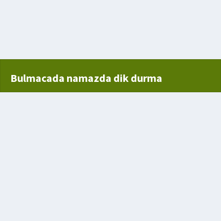
 Bir Rekoru Tekrarlama
Bulmacada namazda dik durma