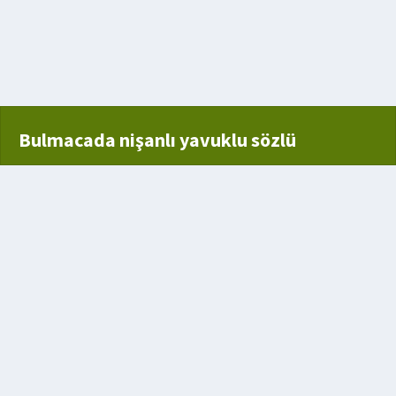
 Yetişen Kubbeli Bir Yiyecek
orijinal
Bulmacada nişanlı yavuklu sözlü