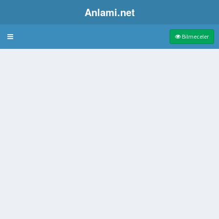
Anlami.net
Bulmaca
Bilmeceler
ek bilgilenme