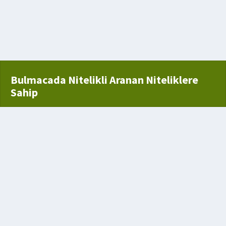
kli
işmiş hayvan
Bulmacada Nitelikli Aranan Niteliklere
Sahip