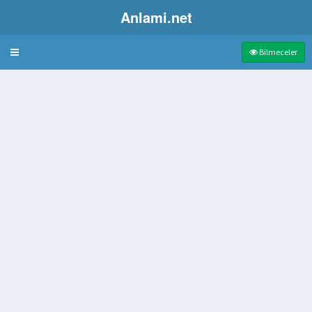
Anlami.net
Bulmaca
Bilmeceler
an çıkan ses
üyük sepet
ma gibi zarar
a özgü bilişim ağı