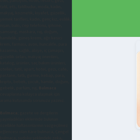
otel, pansiyon, hotel, resort, gezi,
tatil, ets, tatilbudur, moda, kadın,
makyaj, kozmetik, kıyafet, güzellik,
yemek tarifleri, kadın, genç kız, evlilik,
nişan, balo, cep telefonu, iphone,
samsung, maskara, ruj, doğum,
hamilelik, güneş kremi, ağrı kesici
krem, farmasi, avon, huncalife, para
kazanma, sağlık, abiye, iç çamaşırı,
güzellik sırları, makyaj önerileri,
katalog, ürünler, saç bakım ürünleri,
oteller, tatil, apart, hotel, gezi, cafe,
pastane, tatlı, gurme, kebap, para,
kripto, bebek, çocuk, hamile, doğum,
gebelik, parfüm, ruj,
Bulmaca
cevaplarına kolayca ulaşmak için
arama kutusunda sorunuzu yazınız.
Bulmaca
; gazete ve dergilerin
yayınladıkları eklerinde bulunan
özellikle haftasonlarının vazgeçilmez
eğlencesi olan Kare bulmaca, Çengel
bulmaca, sudoku şeklindeki zeka,