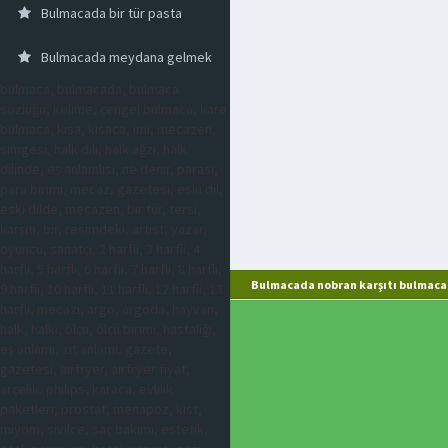
Bulmacada bir tür pasta
Bulmacada meydana gelmek
bulmaca, bulmacada, bulmaca
sözlüğü, kelime, çengel bulmaca, kare
bulmaca, kısa, kısaca, imi, mecazen,
simgesi, halk dili, halk ağzı, halk
dilinde, eş anlamlısı, ne denir, parası,
para birimi, mecaz, gazetesi, eski dil,
eski dilde, mecazen, bir tür, tersi,
karşıtı, bir, resimdeki, artist, yazar,
oyuncu, sanatçı, 2 harfli, 3 harfli, 4
harfli, 5 harfli, 6 harfli, 7 harfli, 8 harfli,
Bulmacada nobran karşıtı bulmaca 
9 harfli, 10 harfli, 11 harfli, 12 harfli, 13
harfli, mecazi, argo, argoda, hayvan,
halk, halkı, ölçü, ölçü birimi, hastalığı,
eş anlamı, zıt anlamı, gazete,
gazetesi, airfryer, airfryer fiyat,
arçelik, philips, karaca, evlilik
paketleri, prostat, menapoz, kist,
miyom, sivilce, saç bakımı, estetik,