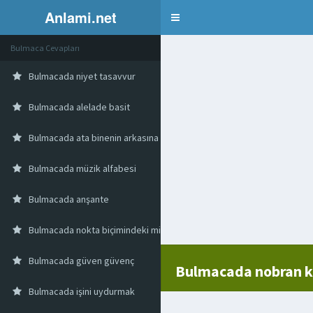
Anlami.net
Bulmaca
Bulmaca Cevapları
Bulmacada niyet tasavvur
Bulmacada alelade basit
Bulmacada ata binenin arkasına oturmak
Bulmacada müzik alfabesi
Bulmacada anşante
Bulmacada nokta biçimindeki mikrop
Bulmacada güven güvenç
Bulmacada nobran ka
Bulmacada işini uydurmak