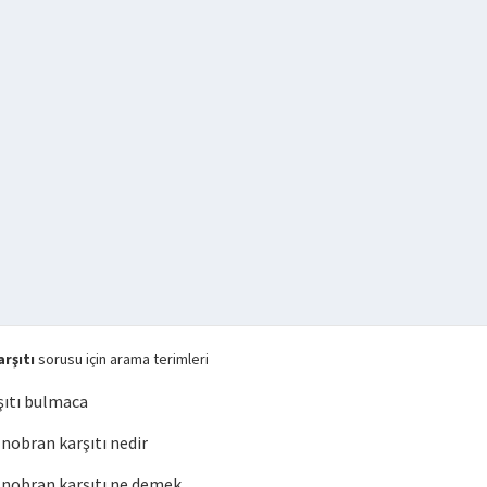
rşıtı
sorusu için arama terimleri
ıtı bulmaca
obran karşıtı nedir
nobran karşıtı ne demek