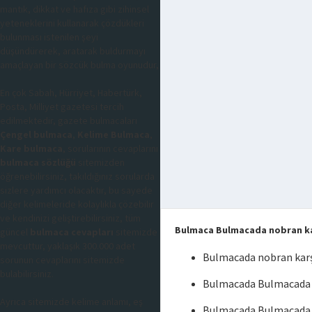
mantık, dikkat ve hafıza gibi zihinsel
yeteneklerini kullanarak çözdükleri
bulunması istenilen şeyi
düşündürerek, aratarak buldurmayı
amaçlayan bir sözcük bulma oyunudur,
En çok Sabah, Hürriyet, Habertürk,
Posta, Milliyet gazetesi tercih
edilmektedir, gazete bulmacaları
Çengel bulmaca
,
Kelime Bulmaca
,
Kare bulmaca
, sorularının cevaplarını
bulmaca sözlüğü
sitemizden
öğrenebilirsiniz, takıldığınız sorularda
sizlere yardımcı olacaktır, bu sayede
diğer kelimeleride kolaylıkla çözebilir
ve kendinizi geliştirebilirsiniz, tüm
Bulmaca Bulmacada nobran ka
güncel
bulmaca cevapları
sitemizde
mevcuttur, yaklaşık 300.000 adet
Bulmacada nobran karş
sorunun cevaplarını sitemizde
bulabilirsiniz.
Bulmacada Bulmacada n
Ayrıca sitemizde kelime anlamı, eş
Bulmacada Bulmacada 