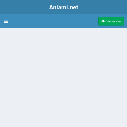
Anlami.net
Bulmaca
Bilmeceler
iyle kaygı takıntı gibi sorunları olan kimse
Jandarma Olan Askeri Kurum