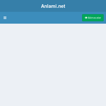
Anlami.net
Bulmaca
Bilmeceler
nt