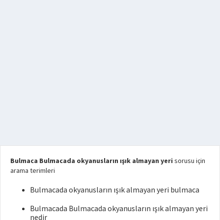
Bulmaca Bulmacada okyanusların ışık almayan yeri
sorusu için
arama terimleri
Bulmacada okyanusların ışık almayan yeri bulmaca
Bulmacada Bulmacada okyanusların ışık almayan yeri
nedir