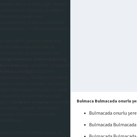
mantık, dikkat ve hafıza gibi zihinsel
yeteneklerini kullanarak çözdükleri
bulunması istenilen şeyi
düşündürerek, aratarak buldurmayı
amaçlayan bir sözcük bulma oyunudur,
En çok Sabah, Hürriyet, Habertürk,
Posta, Milliyet gazetesi tercih
edilmektedir, gazete bulmacaları
Çengel bulmaca
,
Kelime Bulmaca
,
Kare bulmaca
, sorularının cevaplarını
bulmaca sözlüğü
sitemizden
öğrenebilirsiniz, takıldığınız sorularda
sizlere yardımcı olacaktır, bu sayede
diğer kelimeleride kolaylıkla çözebilir
ve kendinizi geliştirebilirsiniz, tüm
Bulmaca Bulmacada onurlu şer
güncel
bulmaca cevapları
sitemizde
mevcuttur, yaklaşık 300.000 adet
Bulmacada onurlu şere
sorunun cevaplarını sitemizde
bulabilirsiniz.
Bulmacada Bulmacada o
Ayrıca sitemizde kelime anlamı, eş
Bulmacada Bulmacada o