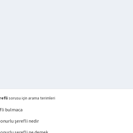
efli
sorusu için arama terimleri
fli bulmaca
nurlu şerefli nedir
nurlu şerefli ne demek