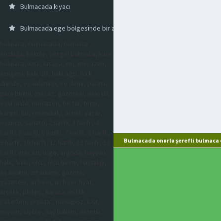
Bulmacada kıyacı
Bulmacada ege bölgesinde bir akarsu
bulmaca, bulmacada, bulmaca
sözlüğü, kelime, çengel bulmaca, kare
bulmaca, kısa, kısaca, imi, mecazen,
simgesi, halk dili, halk ağzı, halk
dilinde, eş anlamlısı, ne denir, parası,
para birimi, mecaz, gazetesi, eski dil,
eski dilde, mecazen, bir tür, tersi,
karşıtı, bir, resimdeki, artist, yazar,
oyuncu, sanatçı, 2 harfli, 3 harfli, 4
harfli, 5 harfli, 6 harfli, 7 harfli, 8 harfli,
Bulmacada onurlu şerefli bulmaca 
9 harfli, 10 harfli, 11 harfli, 12 harfli, 13
harfli, mecazi, argo, argoda, hayvan,
halk, halkı, ölçü, ölçü birimi, hastalığı,
eş anlamı, zıt anlamı, gazete,
gazetesi, airfryer, airfryer fiyat,
arçelik, philips, karaca, evlilik
paketleri, prostat, menapoz, kist,
miyom, sivilce, saç bakımı, estetik,