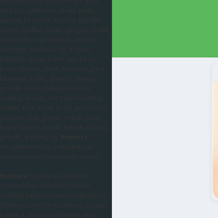
otel, pansiyon, hotel, resort, gezi,
tatil, ets, tatilbudur, moda, kadın,
makyaj, kozmetik, kıyafet, güzellik,
yemek tarifleri, kadın, genç kız, evlilik,
nişan, balo, cep telefonu, iphone,
samsung, maskara, ruj, doğum,
hamilelik, güneş kremi, ağrı kesici
krem, farmasi, avon, huncalife, para
kazanma, sağlık, abiye, iç çamaşırı,
güzellik sırları, makyaj önerileri,
katalog, ürünler, saç bakım ürünleri,
oteller, tatil, apart, hotel, gezi, cafe,
pastane, tatlı, gurme, kebap, para,
kripto, bebek, çocuk, hamile, doğum,
gebelik, parfüm, ruj,
Bulmaca
cevaplarına kolayca ulaşmak için
arama kutusunda sorunuzu yazınız.
Bulmaca
; gazete ve dergilerin
yayınladıkları eklerinde bulunan
özellikle haftasonlarının vazgeçilmez
eğlencesi olan Kare bulmaca, Çengel
bulmaca, sudoku şeklindeki zeka,