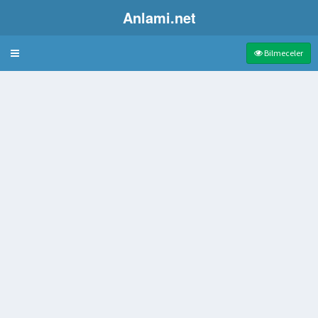
Anlami.net
Bulmaca
Bilmeceler
ğu küçük kese
lenen Çikolatalı Kek
çecek