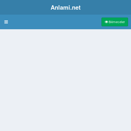
Anlami.net
Bulmaca
Bilmeceler
rin yenmeyen iç bölümü
nlatan Biyografi Dizisi
tisi
dışı olan