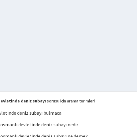
evletinde deniz subayı
sorusu için arama terimleri
letinde deniz subayı bulmaca
smanlı devletinde deniz subayı nedir
smanlı devletinde deniz subayı ne demek