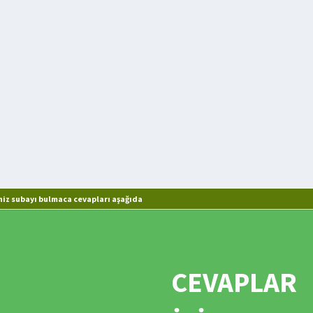
iz subayı bulmaca cevapları aşağıda
CEVAPLAR