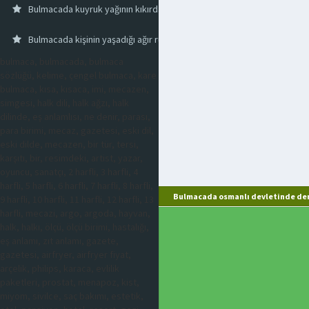
Bulmacada kuyruk yağının kıkırdağı
Bulmacada kişinin yaşadığı ağır ruhsal bunalım
bulmaca, bulmacada, bulmaca
sözlüğü, kelime, çengel bulmaca, kare
bulmaca, kısa, kısaca, imi, mecazen,
simgesi, halk dili, halk ağzı, halk
dilinde, eş anlamlısı, ne denir, parası,
para birimi, mecaz, gazetesi, eski dil,
eski dilde, mecazen, bir tür, tersi,
karşıtı, bir, resimdeki, artist, yazar,
oyuncu, sanatçı, 2 harfli, 3 harfli, 4
harfli, 5 harfli, 6 harfli, 7 harfli, 8 harfli,
Bulmacada osmanlı devletinde den
9 harfli, 10 harfli, 11 harfli, 12 harfli, 13
harfli, mecazi, argo, argoda, hayvan,
halk, halkı, ölçü, ölçü birimi, hastalığı,
eş anlamı, zıt anlamı, gazete,
gazetesi, airfryer, airfryer fiyat,
arçelik, philips, karaca, evlilik
paketleri, prostat, menapoz, kist,
miyom, sivilce, saç bakımı, estetik,