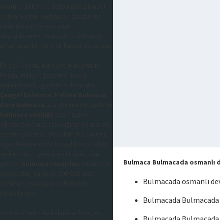
mantık, dikkat ve hafıza gibi zihinsel
yeteneklerini kullanarak çözdükleri
bulunması istenilen şeyi
düşündürerek, aratarak buldurmayı
amaçlayan bir sözcük bulma oyunudur,
En çok Sabah, Hürriyet, Habertürk,
Posta, Milliyet gazetesi tercih
edilmektedir, gazete bulmacaları
Çengel bulmaca
,
Kelime Bulmaca
,
Kare bulmaca
, sorularının cevaplarını
bulmaca sözlüğü
sitemizden
öğrenebilirsiniz, takıldığınız sorularda
sizlere yardımcı olacaktır, bu sayede
diğer kelimeleride kolaylıkla çözebilir
ve kendinizi geliştirebilirsiniz, tüm
Bulmaca Bulmacada osmanlı d
güncel
bulmaca cevapları
sitemizde
mevcuttur, yaklaşık 300.000 adet
Bulmacada osmanlı dev
sorunun cevaplarını sitemizde
bulabilirsiniz.
Bulmacada Bulmacada o
Ayrıca sitemizde kelime anlamı, eş
Bulmacada Bulmacada o