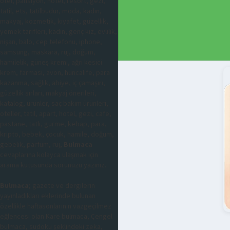
otel, pansiyon, hotel, resort, gezi,
tatil, ets, tatilbudur, moda, kadın,
makyaj, kozmetik, kıyafet, güzellik,
yemek tarifleri, kadın, genç kız, evlilik,
nişan, balo, cep telefonu, iphone,
samsung, maskara, ruj, doğum,
hamilelik, güneş kremi, ağrı kesici
krem, farmasi, avon, huncalife, para
kazanma, sağlık, abiye, iç çamaşırı,
güzellik sırları, makyaj önerileri,
katalog, ürünler, saç bakım ürünleri,
oteller, tatil, apart, hotel, gezi, cafe,
pastane, tatlı, gurme, kebap, para,
kripto, bebek, çocuk, hamile, doğum,
gebelik, parfüm, ruj,
Bulmaca
cevaplarına kolayca ulaşmak için
arama kutusunda sorunuzu yazınız.
Bulmaca
; gazete ve dergilerin
yayınladıkları eklerinde bulunan
özellikle haftasonlarının vazgeçilmez
eğlencesi olan Kare bulmaca, Çengel
bulmaca, sudoku şeklindeki zeka,