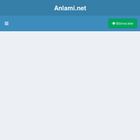
Anlami.net
Bulmaca
Bilmeceler
 kendinden geçmek
den
ğı