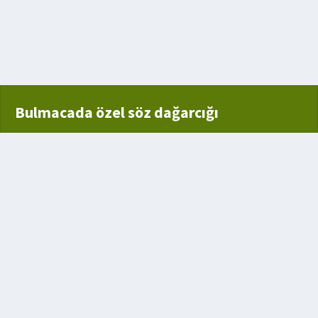
romanı
lunan yer
Bulmacada özel söz dağarcığı