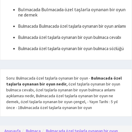
Bulmacada Bulmacada özel taşlarla oynanan bir oyun
ne demek
Bulmacada Bulmacada özel taşlarla oynanan bir oyun anlamı
Bulmacada özel taşlarla oynanan bir oyun bulmaca cevabı
Bulmacada özel taşlarla oynanan bir oyun bulmaca sözlüğü
Soru: Bulmacada özel taşlarla oynanan bir oyun
-
Bulmacada özel
taşlarla oynanan bir oyun nedir,
özel taşlarla oynanan bir oyun
bulmaca cevabı, özel taşlarla oynanan bir oyun bulmaca anlamı
açıklaması nedir, Bulmacada özel taşlarla oynanan bir oyun ne
demek, özel taşlarla oynanan bir oyun çengel,
- Yayın Tarihi :
5 yıl
önce
-
1
Bulmacada özel taşlarla oynanan bir oyun
Anasayfa
Bulmaca
Bulmacada özel taşlarla oynanan bir oyun