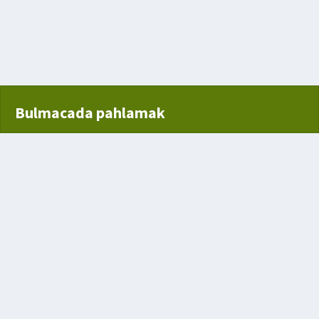
ılmışları
aki tohum
me
Bulmacada pahlamak