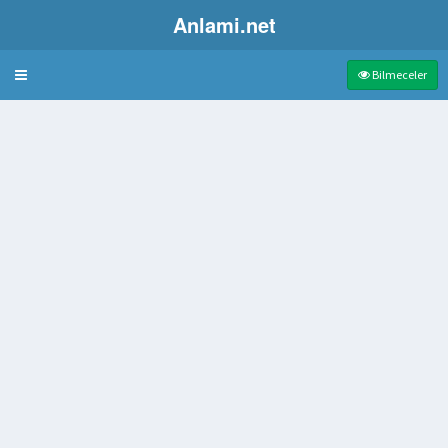
Anlami.net
Bulmaca
Bilmeceler
 kim
dar
neği