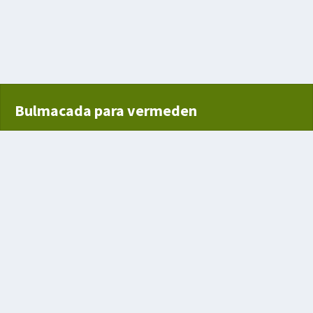
r
ı
Bulmacada para vermeden