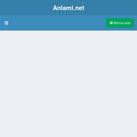
Anlami.net
Bulmaca
Bilmeceler
n
ür başlık
mi