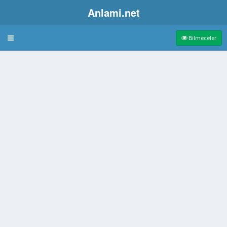
Anlami.net
Bulmaca
Bilmeceler
ere
ik çıkıntılar
erpiç
 çocuk