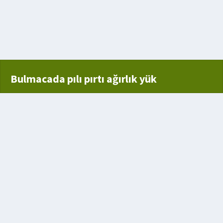
yöntemi
Bulmacada pılı pırtı ağırlık yük