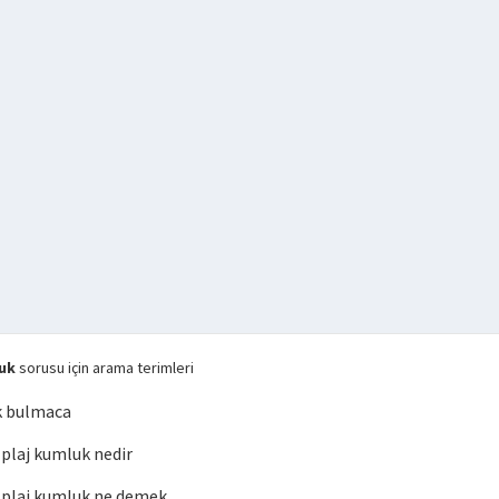
uk
sorusu için arama terimleri
k bulmaca
laj kumluk nedir
plaj kumluk ne demek