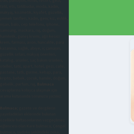
otel, pansiyon, hotel, resort, gezi,
tatil, ets, tatilbudur, moda, kadın,
makyaj, kozmetik, kıyafet, güzellik,
yemek tarifleri, kadın, genç kız, evlilik,
nişan, balo, cep telefonu, iphone,
samsung, maskara, ruj, doğum,
hamilelik, güneş kremi, ağrı kesici
krem, farmasi, avon, huncalife, para
kazanma, sağlık, abiye, iç çamaşırı,
güzellik sırları, makyaj önerileri,
katalog, ürünler, saç bakım ürünleri,
oteller, tatil, apart, hotel, gezi, cafe,
pastane, tatlı, gurme, kebap, para,
kripto, bebek, çocuk, hamile, doğum,
gebelik, parfüm, ruj,
Bulmaca
cevaplarına kolayca ulaşmak için
arama kutusunda sorunuzu yazınız.
Bulmaca
; gazete ve dergilerin
yayınladıkları eklerinde bulunan
özellikle haftasonlarının vazgeçilmez
eğlencesi olan Kare bulmaca, Çengel
bulmaca, sudoku şeklindeki zeka,