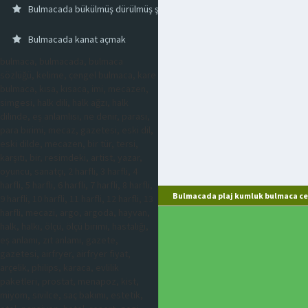
Bulmacada bükülmüş dürülmüş şey
Bulmacada kanat açmak
bulmaca, bulmacada, bulmaca
sözlüğü, kelime, çengel bulmaca, kare
bulmaca, kısa, kısaca, imi, mecazen,
simgesi, halk dili, halk ağzı, halk
dilinde, eş anlamlısı, ne denir, parası,
para birimi, mecaz, gazetesi, eski dil,
eski dilde, mecazen, bir tür, tersi,
karşıtı, bir, resimdeki, artist, yazar,
oyuncu, sanatçı, 2 harfli, 3 harfli, 4
harfli, 5 harfli, 6 harfli, 7 harfli, 8 harfli,
Bulmacada plaj kumluk bulmaca ce
9 harfli, 10 harfli, 11 harfli, 12 harfli, 13
harfli, mecazi, argo, argoda, hayvan,
halk, halkı, ölçü, ölçü birimi, hastalığı,
eş anlamı, zıt anlamı, gazete,
gazetesi, airfryer, airfryer fiyat,
arçelik, philips, karaca, evlilik
paketleri, prostat, menapoz, kist,
miyom, sivilce, saç bakımı, estetik,