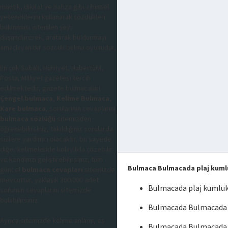
mantık, dikkat ve hafıza gibi zihinsel
yeteneklerini kullanarak çözdükleri
bulunması istenilen şeyi
düşündürerek, aratarak buldurmayı
amaçlayan bir sözcük bulma oyunudur,
En çok Sabah, Hürriyet, Habertürk,
Posta, Milliyet gazetesi tercih
edilmektedir, gazete bulmacaları
Çengel bulmaca
,
Kelime Bulmaca
,
Kare bulmaca
, sorularının cevaplarını
bulmaca sözlüğü
sitemizden
öğrenebilirsiniz, takıldığınız sorularda
sizlere yardımcı olacaktır, bu sayede
diğer kelimeleride kolaylıkla çözebilir
ve kendinizi geliştirebilirsiniz, tüm
Bulmaca Bulmacada plaj kuml
güncel
bulmaca cevapları
sitemizde
mevcuttur, yaklaşık 300.000 adet
Bulmacada plaj kumlu
sorunun cevaplarını sitemizde
bulabilirsiniz.
Bulmacada Bulmacada p
Ayrıca sitemizde kelime anlamı, eş
Bulmacada Bulmacada 