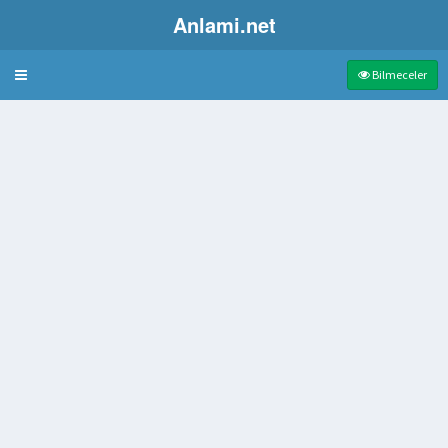
Anlami.net
Bulmaca
Bilmeceler
imde
şya satan kadın