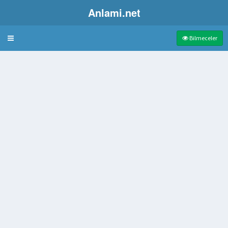
Anlami.net
Bulmaca
Bilmeceler
kezli
yen bilim
a Baş Üstünde Dönmek Olan Dans