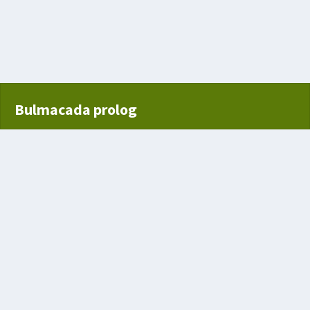
len küçük bir kuş
yaş incir
Bulmacada prolog