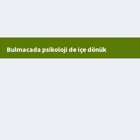
lanan halk gücü
4 harfli
Bulmacada psikoloji de içe dönük