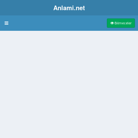
Anlami.net
Bulmaca
Bilmeceler
ap
apılan yemek