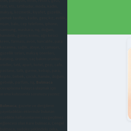
otel, pansiyon, hotel, resort, gezi,
tatil, ets, tatilbudur, moda, kadın,
makyaj, kozmetik, kıyafet, güzellik,
yemek tarifleri, kadın, genç kız, evlilik,
nişan, balo, cep telefonu, iphone,
samsung, maskara, ruj, doğum,
hamilelik, güneş kremi, ağrı kesici
krem, farmasi, avon, huncalife, para
kazanma, sağlık, abiye, iç çamaşırı,
güzellik sırları, makyaj önerileri,
katalog, ürünler, saç bakım ürünleri,
oteller, tatil, apart, hotel, gezi, cafe,
pastane, tatlı, gurme, kebap, para,
kripto, bebek, çocuk, hamile, doğum,
gebelik, parfüm, ruj,
Bulmaca
cevaplarına kolayca ulaşmak için
arama kutusunda sorunuzu yazınız.
Bulmaca
; gazete ve dergilerin
yayınladıkları eklerinde bulunan
özellikle haftasonlarının vazgeçilmez
eğlencesi olan Kare bulmaca, Çengel
bulmaca, sudoku şeklindeki zeka,