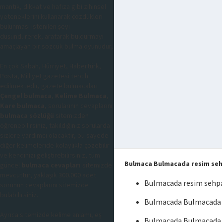
mantık, dikkat ve hafıza gibi zihinsel
yeteneklerini kullanarak çözdükleri
bulunması istenilen şeyi
düşündürerek, aratarak buldurmayı
amaçlayan bir sözcük bulma oyunudur,
En çok Sabah, Hürriyet, Habertürk,
Posta, Milliyet gazetesi tercih
edilmektedir, gazete bulmacaları
Çengel bulmaca
,
Kelime Bulmaca
,
Kare bulmaca
, sorularının cevaplarını
bulmaca sözlüğü
sitemizden
öğrenebilirsiniz, takıldığınız sorularda
sizlere yardımcı olacaktır, bu sayede
diğer kelimeleride kolaylıkla çözebilir
ve kendinizi geliştirebilirsiniz, tüm
Bulmaca Bulmacada resim seh
güncel
bulmaca cevapları
sitemizde
mevcuttur, yaklaşık 300.000 adet
Bulmacada resim sehp
sorunun cevaplarını sitemizde
bulabilirsiniz.
Bulmacada Bulmacada r
Ayrıca sitemizde kelime anlamı, eş
Bulmacada Bulmacada 