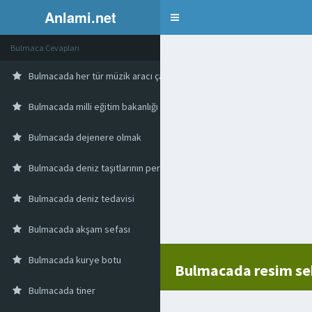
Anlami.net
Bulmaca
Bulmaca Cevapları
Bulmacada her tür müzik aracı çalgı
Bulmacada milli eğitim bakanlığı
Bulmacada dejenere olmak
Bulmacada deniz taşıtlarının pervanesi
Bulmacada deniz tedavisi
Bulmacada akşam sefası
Bulmacada kurye botu
Bulmacada resim se
Bulmacada tiner