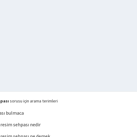
pası
sorusu için arama terimleri
ası bulmaca
esim sehpası nedir
resim sehpası ne demek