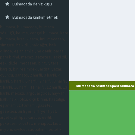
Bulmacada deniz kuşu
Bulmacada kımkım etmek
bulmaca, bulmacada, bulmaca
sözlüğü, kelime, çengel bulmaca, kare
bulmaca, kısa, kısaca, imi, mecazen,
simgesi, halk dili, halk ağzı, halk
dilinde, eş anlamlısı, ne denir, parası,
para birimi, mecaz, gazetesi, eski dil,
eski dilde, mecazen, bir tür, tersi,
karşıtı, bir, resimdeki, artist, yazar,
oyuncu, sanatçı, 2 harfli, 3 harfli, 4
harfli, 5 harfli, 6 harfli, 7 harfli, 8 harfli,
Bulmacada resim sehpası bulmaca 
9 harfli, 10 harfli, 11 harfli, 12 harfli, 13
harfli, mecazi, argo, argoda, hayvan,
halk, halkı, ölçü, ölçü birimi, hastalığı,
eş anlamı, zıt anlamı, gazete,
gazetesi, airfryer, airfryer fiyat,
arçelik, philips, karaca, evlilik
paketleri, prostat, menapoz, kist,
miyom, sivilce, saç bakımı, estetik,