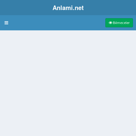
Anlami.net
Bulmaca
Bilmeceler
vüş yöntemi