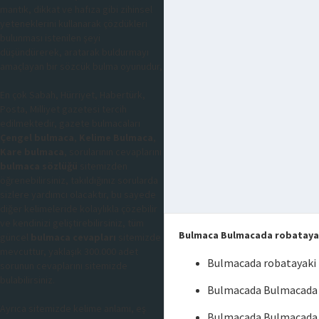
mantık, dikkat ve hafıza gibi zihinsel
yeteneklerini kullanarak çözdükleri
bulunması istenilen şeyi
düşündürerek, aratarak buldurmayı
amaçlayan bir sözcük bulma oyunudur,
En çok Sabah, Hürriyet, Habertürk,
Posta, Milliyet gazetesi tercih
edilmektedir, gazete bulmacaları
Çengel bulmaca
,
Kelime Bulmaca
,
Kare bulmaca
, sorularının cevaplarını
bulmaca sözlüğü
sitemizden
öğrenebilirsiniz, takıldığınız sorularda
sizlere yardımcı olacaktır, bu sayede
diğer kelimeleride kolaylıkla çözebilir
ve kendinizi geliştirebilirsiniz, tüm
Bulmaca Bulmacada robataya
güncel
bulmaca cevapları
sitemizde
mevcuttur, yaklaşık 300.000 adet
Bulmacada robatayaki
sorunun cevaplarını sitemizde
bulabilirsiniz.
Bulmacada Bulmacada 
Ayrıca sitemizde kelime anlamı, eş
Bulmacada Bulmacada 