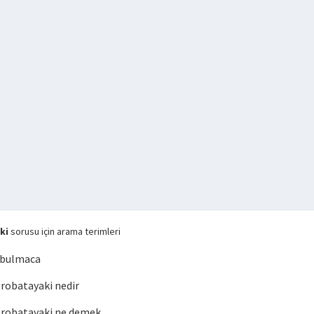
ki
sorusu için arama terimleri
 bulmaca
robatayaki nedir
robatayaki ne demek