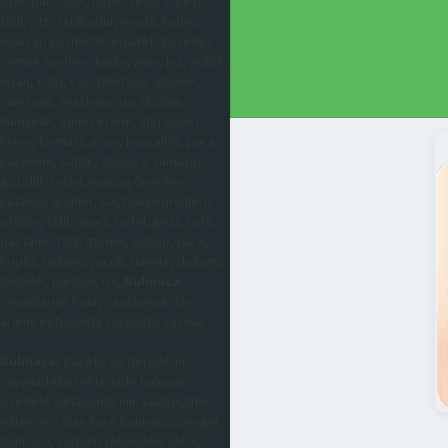
otel, pansiyon, hotel, resort, gezi,
tatil, ets, tatilbudur, moda, kadın,
makyaj, kozmetik, kıyafet, güzellik,
yemek tarifleri, kadın, genç kız, evlilik,
nişan, balo, cep telefonu, iphone,
samsung, maskara, ruj, doğum,
hamilelik, güneş kremi, ağrı kesici
krem, farmasi, avon, huncalife, para
kazanma, sağlık, abiye, iç çamaşırı,
güzellik sırları, makyaj önerileri,
katalog, ürünler, saç bakım ürünleri,
oteller, tatil, apart, hotel, gezi, cafe,
pastane, tatlı, gurme, kebap, para,
kripto, bebek, çocuk, hamile, doğum,
gebelik, parfüm, ruj,
Bulmaca
cevaplarına kolayca ulaşmak için
arama kutusunda sorunuzu yazınız.
Bulmaca
; gazete ve dergilerin
yayınladıkları eklerinde bulunan
özellikle haftasonlarının vazgeçilmez
eğlencesi olan Kare bulmaca, Çengel
bulmaca, sudoku şeklindeki zeka,