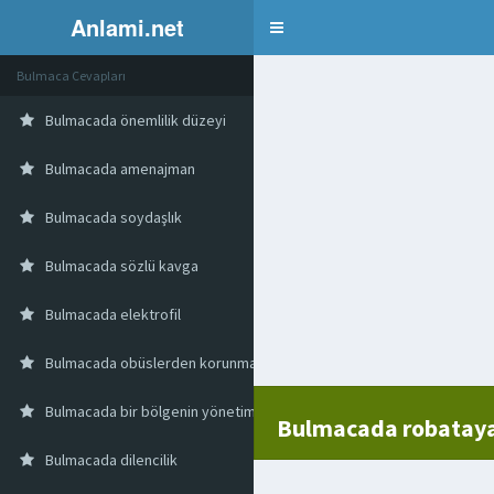
Anlami.net
Bulmaca
Bulmaca Cevapları
Bulmacada önemlilik düzeyi
Bulmacada amenajman
Bulmacada soydaşlık
Bulmacada sözlü kavga
Bulmacada elektrofil
Bulmacada obüslerden korunmak için kazılmış siper
Bulmacada bir bölgenin yönetim yeri
Bulmacada robatay
Bulmacada dilencilik