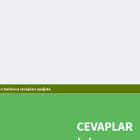
ı bulmaca cevapları aşağıda
CEVAPLAR