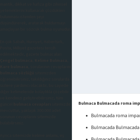
mantık, dikkat ve hafıza gibi zihinsel
yeteneklerini kullanarak çözdükleri
bulunması istenilen şeyi
düşündürerek, aratarak buldurmayı
amaçlayan bir sözcük bulma oyunudur,
En çok Sabah, Hürriyet, Habertürk,
Posta, Milliyet gazetesi tercih
edilmektedir, gazete bulmacaları
Çengel bulmaca
,
Kelime Bulmaca
,
Kare bulmaca
, sorularının cevaplarını
bulmaca sözlüğü
sitemizden
öğrenebilirsiniz, takıldığınız sorularda
sizlere yardımcı olacaktır, bu sayede
diğer kelimeleride kolaylıkla çözebilir
ve kendinizi geliştirebilirsiniz, tüm
Bulmaca Bulmacada roma imp
güncel
bulmaca cevapları
sitemizde
mevcuttur, yaklaşık 300.000 adet
Bulmacada roma impar
sorunun cevaplarını sitemizde
bulabilirsiniz.
Bulmacada Bulmacada 
Ayrıca sitemizde kelime anlamı, eş
Bulmacada Bulmacada 