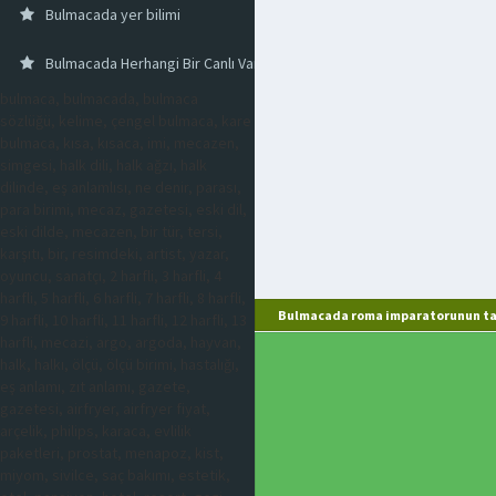
Bulmacada yer bilimi
Bulmacada Herhangi Bir Canlı Varlığa Tıpta Verilen Ad
bulmaca, bulmacada, bulmaca
sözlüğü, kelime, çengel bulmaca, kare
bulmaca, kısa, kısaca, imi, mecazen,
simgesi, halk dili, halk ağzı, halk
dilinde, eş anlamlısı, ne denir, parası,
para birimi, mecaz, gazetesi, eski dil,
eski dilde, mecazen, bir tür, tersi,
karşıtı, bir, resimdeki, artist, yazar,
oyuncu, sanatçı, 2 harfli, 3 harfli, 4
harfli, 5 harfli, 6 harfli, 7 harfli, 8 harfli,
Bulmacada roma imparatorunun tac
9 harfli, 10 harfli, 11 harfli, 12 harfli, 13
harfli, mecazi, argo, argoda, hayvan,
halk, halkı, ölçü, ölçü birimi, hastalığı,
eş anlamı, zıt anlamı, gazete,
gazetesi, airfryer, airfryer fiyat,
arçelik, philips, karaca, evlilik
paketleri, prostat, menapoz, kist,
miyom, sivilce, saç bakımı, estetik,