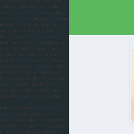
otel, pansiyon, hotel, resort, gezi,
tatil, ets, tatilbudur, moda, kadın,
makyaj, kozmetik, kıyafet, güzellik,
yemek tarifleri, kadın, genç kız, evlilik,
nişan, balo, cep telefonu, iphone,
samsung, maskara, ruj, doğum,
hamilelik, güneş kremi, ağrı kesici
krem, farmasi, avon, huncalife, para
kazanma, sağlık, abiye, iç çamaşırı,
güzellik sırları, makyaj önerileri,
katalog, ürünler, saç bakım ürünleri,
oteller, tatil, apart, hotel, gezi, cafe,
pastane, tatlı, gurme, kebap, para,
kripto, bebek, çocuk, hamile, doğum,
gebelik, parfüm, ruj,
Bulmaca
cevaplarına kolayca ulaşmak için
arama kutusunda sorunuzu yazınız.
Bulmaca
; gazete ve dergilerin
yayınladıkları eklerinde bulunan
özellikle haftasonlarının vazgeçilmez
eğlencesi olan Kare bulmaca, Çengel
bulmaca, sudoku şeklindeki zeka,