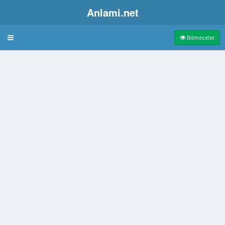
Anlami.net
Bulmaca
Bilmeceler
i
en kimse