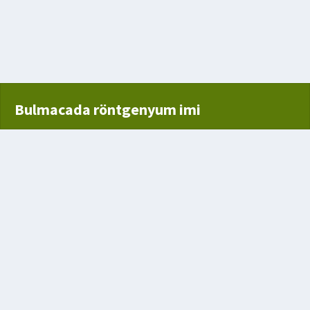
mayan
a
im
Bulmacada röntgenyum imi