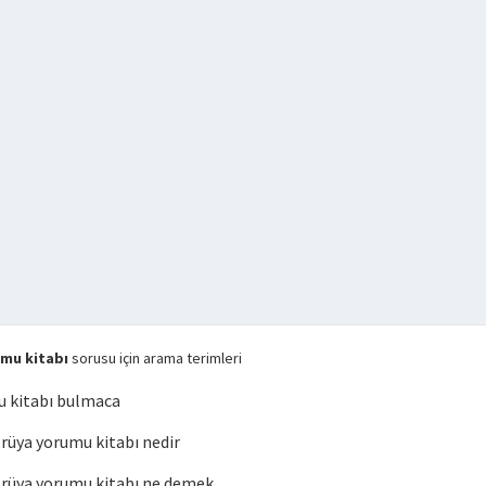
mu kitabı
sorusu için arama terimleri
 kitabı bulmaca
üya yorumu kitabı nedir
rüya yorumu kitabı ne demek