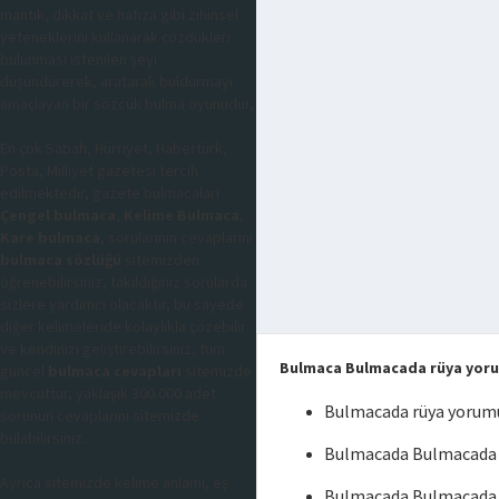
mantık, dikkat ve hafıza gibi zihinsel
yeteneklerini kullanarak çözdükleri
bulunması istenilen şeyi
düşündürerek, aratarak buldurmayı
amaçlayan bir sözcük bulma oyunudur,
En çok Sabah, Hürriyet, Habertürk,
Posta, Milliyet gazetesi tercih
edilmektedir, gazete bulmacaları
Çengel bulmaca
,
Kelime Bulmaca
,
Kare bulmaca
, sorularının cevaplarını
bulmaca sözlüğü
sitemizden
öğrenebilirsiniz, takıldığınız sorularda
sizlere yardımcı olacaktır, bu sayede
diğer kelimeleride kolaylıkla çözebilir
ve kendinizi geliştirebilirsiniz, tüm
Bulmaca Bulmacada rüya yoru
güncel
bulmaca cevapları
sitemizde
mevcuttur, yaklaşık 300.000 adet
Bulmacada rüya yorumu
sorunun cevaplarını sitemizde
bulabilirsiniz.
Bulmacada Bulmacada r
Ayrıca sitemizde kelime anlamı, eş
Bulmacada Bulmacada 