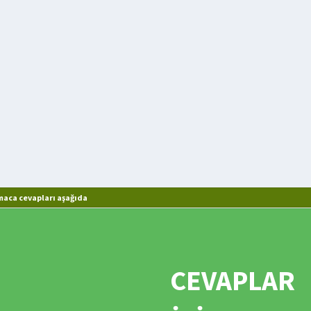
maca cevapları aşağıda
CEVAPLAR