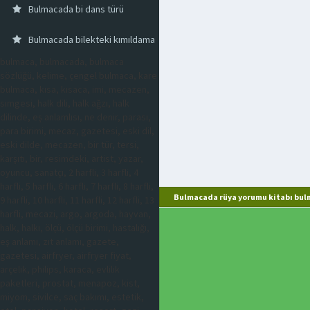
Bulmacada bi dans türü
Bulmacada bilekteki kımıldama
bulmaca, bulmacada, bulmaca
sözlüğü, kelime, çengel bulmaca, kare
bulmaca, kısa, kısaca, imi, mecazen,
simgesi, halk dili, halk ağzı, halk
dilinde, eş anlamlısı, ne denir, parası,
para birimi, mecaz, gazetesi, eski dil,
eski dilde, mecazen, bir tür, tersi,
karşıtı, bir, resimdeki, artist, yazar,
oyuncu, sanatçı, 2 harfli, 3 harfli, 4
harfli, 5 harfli, 6 harfli, 7 harfli, 8 harfli,
Bulmacada rüya yorumu kitabı bul
9 harfli, 10 harfli, 11 harfli, 12 harfli, 13
harfli, mecazi, argo, argoda, hayvan,
halk, halkı, ölçü, ölçü birimi, hastalığı,
eş anlamı, zıt anlamı, gazete,
gazetesi, airfryer, airfryer fiyat,
arçelik, philips, karaca, evlilik
paketleri, prostat, menapoz, kist,
miyom, sivilce, saç bakımı, estetik,