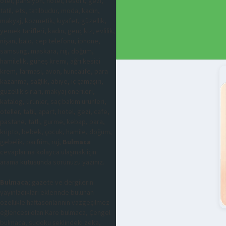
otel, pansiyon, hotel, resort, gezi,
tatil, ets, tatilbudur, moda, kadın,
makyaj, kozmetik, kıyafet, güzellik,
yemek tarifleri, kadın, genç kız, evlilik,
nişan, balo, cep telefonu, iphone,
samsung, maskara, ruj, doğum,
hamilelik, güneş kremi, ağrı kesici
krem, farmasi, avon, huncalife, para
kazanma, sağlık, abiye, iç çamaşırı,
güzellik sırları, makyaj önerileri,
katalog, ürünler, saç bakım ürünleri,
oteller, tatil, apart, hotel, gezi, cafe,
pastane, tatlı, gurme, kebap, para,
kripto, bebek, çocuk, hamile, doğum,
gebelik, parfüm, ruj,
Bulmaca
cevaplarına kolayca ulaşmak için
arama kutusunda sorunuzu yazınız.
Bulmaca
; gazete ve dergilerin
yayınladıkları eklerinde bulunan
özellikle haftasonlarının vazgeçilmez
eğlencesi olan Kare bulmaca, Çengel
bulmaca, sudoku şeklindeki zeka,