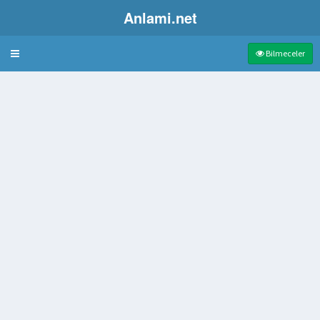
Anlami.net
Bulmaca
Bilmeceler
kumru
dı