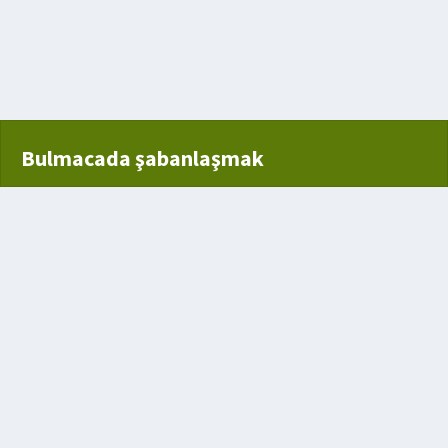
mü
ti
Bulmacada şabanlaşmak