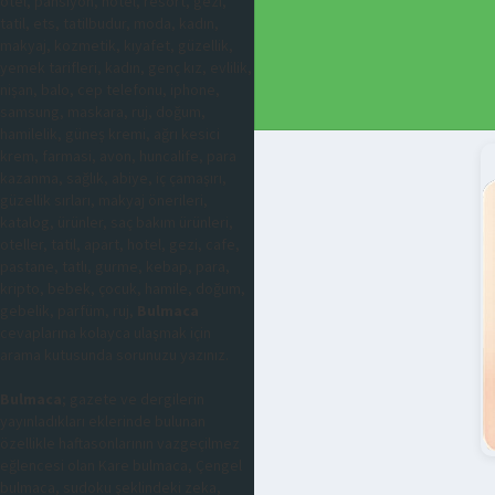
otel, pansiyon, hotel, resort, gezi,
tatil, ets, tatilbudur, moda, kadın,
makyaj, kozmetik, kıyafet, güzellik,
yemek tarifleri, kadın, genç kız, evlilik,
nişan, balo, cep telefonu, iphone,
samsung, maskara, ruj, doğum,
hamilelik, güneş kremi, ağrı kesici
krem, farmasi, avon, huncalife, para
kazanma, sağlık, abiye, iç çamaşırı,
güzellik sırları, makyaj önerileri,
katalog, ürünler, saç bakım ürünleri,
oteller, tatil, apart, hotel, gezi, cafe,
pastane, tatlı, gurme, kebap, para,
kripto, bebek, çocuk, hamile, doğum,
gebelik, parfüm, ruj,
Bulmaca
cevaplarına kolayca ulaşmak için
arama kutusunda sorunuzu yazınız.
Bulmaca
; gazete ve dergilerin
yayınladıkları eklerinde bulunan
özellikle haftasonlarının vazgeçilmez
eğlencesi olan Kare bulmaca, Çengel
bulmaca, sudoku şeklindeki zeka,