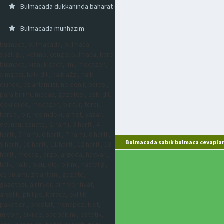
Bulmacada dükkanında baharat ev gereçleri satan kimse
Bulmacada münhazım
bulmaca, bulmacada, bulmaca
sözlüğü, kelime, çengel bulmaca, kare
bulmaca, kısa, kısaca, imi, mecazen,
simgesi, halk dili, halk ağzı, halk
dilinde, eş anlamlısı, ne denir, parası,
para birimi, mecaz, gazetesi, eski dil,
eski dilde, mecazen, bir tür, tersi,
karşıtı, bir, resimdeki, artist, yazar,
oyuncu, sanatçı, 2 harfli, 3 harfli, 4
harfli, 5 harfli, 6 harfli, 7 harfli, 8 harfli,
Bulmacada sabık bulmaca cevaplar
9 harfli, 10 harfli, 11 harfli, 12 harfli, 13
harfli, mecazi, argo, argoda, hayvan,
halk, halkı, ölçü, ölçü birimi, hastalığı,
eş anlamı, zıt anlamı, gazete,
gazetesi, airfryer, airfryer fiyat,
arçelik, philips, karaca, evlilik
paketleri, prostat, menapoz, kist,
miyom, sivilce, saç bakımı, estetik,