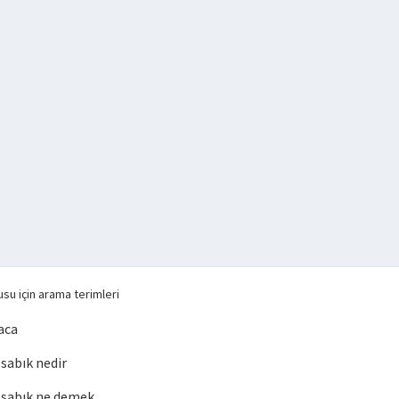
su için arama terimleri
aca
sabık nedir
sabık ne demek