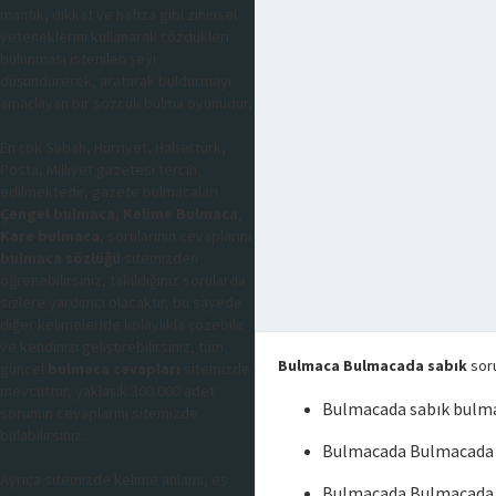
mantık, dikkat ve hafıza gibi zihinsel
yeteneklerini kullanarak çözdükleri
bulunması istenilen şeyi
düşündürerek, aratarak buldurmayı
amaçlayan bir sözcük bulma oyunudur,
En çok Sabah, Hürriyet, Habertürk,
Posta, Milliyet gazetesi tercih
edilmektedir, gazete bulmacaları
Çengel bulmaca
,
Kelime Bulmaca
,
Kare bulmaca
, sorularının cevaplarını
bulmaca sözlüğü
sitemizden
öğrenebilirsiniz, takıldığınız sorularda
sizlere yardımcı olacaktır, bu sayede
diğer kelimeleride kolaylıkla çözebilir
ve kendinizi geliştirebilirsiniz, tüm
Bulmaca Bulmacada sabık
soru
güncel
bulmaca cevapları
sitemizde
mevcuttur, yaklaşık 300.000 adet
Bulmacada sabık bulm
sorunun cevaplarını sitemizde
bulabilirsiniz.
Bulmacada Bulmacada 
Ayrıca sitemizde kelime anlamı, eş
Bulmacada Bulmacada 