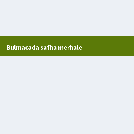
rak kısmı
Bulmacada safha merhale