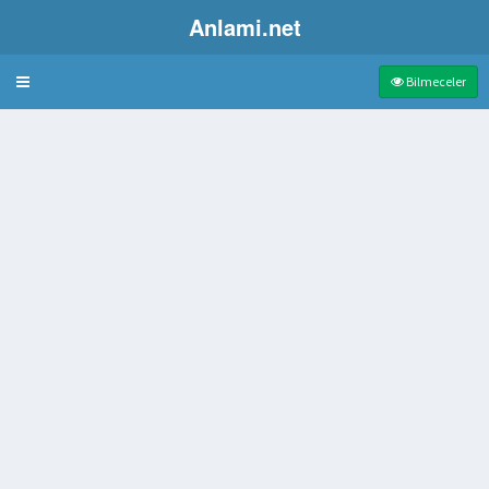
Anlami.net
Bulmaca
Bilmeceler
ılan bir soyluluk unvanı
çinesi
entetik lif