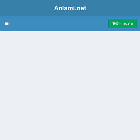
Anlami.net
Bulmaca
Bilmeceler
harfli
 kapayan yarayan araç
zin bineği
mse
enkli kum